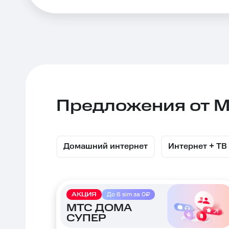
—
ведущий
интернет-
провайдер
Предложения от 
в
Домашний интернет
Интернет + ТВ
Барнауле
АКЦИЯ
До 6 sim за 0₽
МТС ДОМА
СУПЕР