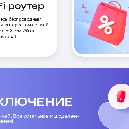
Fi роутер
тесь беспроводным
м интернетом по всей
 всей семьёй от
оутера!
КЛЮЧЕНИЕ
ь чай. Все остальное мы сделаем
нием!