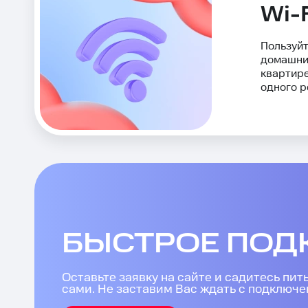
Wi-
Пользуй
домашни
квартире
одного р
БЫСТРОЕ ПОД
Оставьте заявку на сайте и садитесь пит
сами. Не заставим Вас ждать с подключе