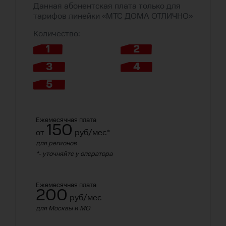
Данная абонентская плата только для
тарифов линейки «
МТС
ДОМА ОТЛИЧНО»
Количество:
1
2
3
4
5
Ежемесячная плата
150
от
руб/мес*
для регионов
*- уточняйте у оператора
Ежемесячная плата
200
руб/мес
для Москвы и МО