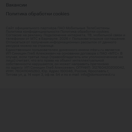
Вакансии
Политика обработки cookies
Сайт официального партнёра ПАО Мобильные ТелеСистемы.
Политика конфиденциальности
Политика обработки cookies
.
Согласие на рекламу
. Подключение интернета, ТВ, мобильной связи и
телефонии от МТС в Барнауле. 2026 г.
Пользовательское соглашение
.
Отписаться от получения информационных рассылок от данного
ресурса можно на
странице
.
Единственным пользователем доменного имени mtsru.ru является
ИП Синицин Глеб Алексеевич на основании договора с ПАО «МТС». В
случае, если третье лицо (правообладатель или уполномоченное им
лицо) считает, что его права на объект интеллектуальной
собственности нарушаются, он может направить претензию
по адресу: ИП Синицин Глеб Алексеевич, ОГРНИП: 312760420200042,
ИНН: 760411045260, Юр. Адрес 150046, Россия, Ярославль г,
Титова ул, д. 14 корп 3, оф.кв. 54 и по e‑mail:
info@domconnect.ru