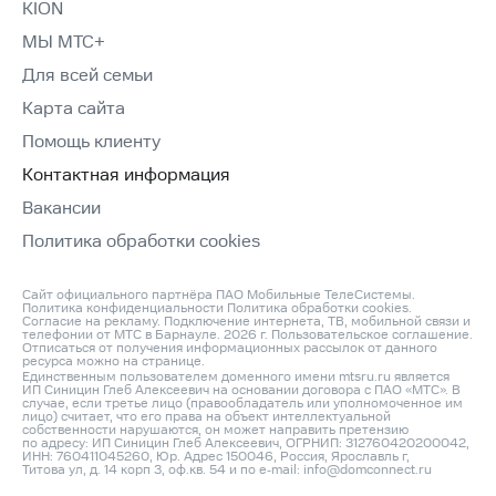
KION
МЫ МТС+
Для всей семьи
Карта сайта
Помощь клиенту
Контактная информация
Вакансии
Политика обработки cookies
Сайт официального партнёра ПАО Мобильные ТелеСистемы.
Политика конфиденциальности
Политика обработки cookies
.
Согласие на рекламу
. Подключение интернета, ТВ, мобильной связи и
телефонии от МТС в Барнауле. 2026 г.
Пользовательское соглашение
.
Отписаться от получения информационных рассылок от данного
ресурса можно на
странице
.
Единственным пользователем доменного имени mtsru.ru является
ИП Синицин Глеб Алексеевич на основании договора с ПАО «МТС». В
случае, если третье лицо (правообладатель или уполномоченное им
лицо) считает, что его права на объект интеллектуальной
собственности нарушаются, он может направить претензию
по адресу: ИП Синицин Глеб Алексеевич, ОГРНИП: 312760420200042,
ИНН: 760411045260, Юр. Адрес 150046, Россия, Ярославль г,
Титова ул, д. 14 корп 3, оф.кв. 54 и по e‑mail:
info@domconnect.ru